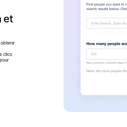
s
 et
 obtenir
s
s clics
 pour