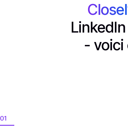
Close
LinkedIn 
- voic
01