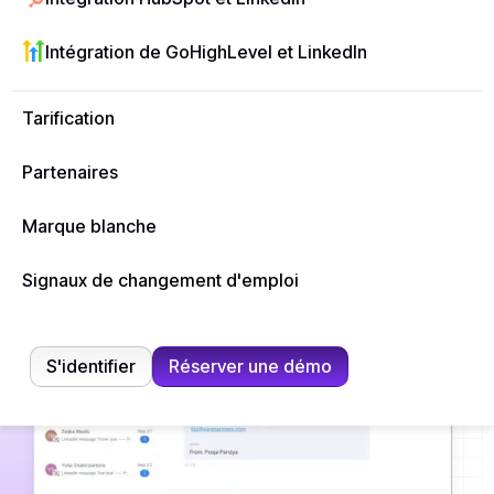
prospects
, synchronisez des
messages
et
exécutez des
flux de travail
LinkedIn - le tout
Intégration de GoHighLevel et LinkedIn
sous le nom de votre agence.
Démarrer l'essai gratuit
Tarification
Aucune carte de crédit n'est requise
Partenaires
Marque blanche
Signaux de changement d'emploi
S'identifier
Réserver une démo