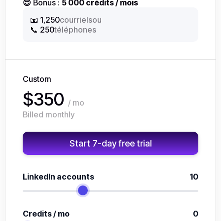
😍
Bonus :
5 000 crédits / mois
ou
📧 1,250
courriels
📞 250
téléphones
Custom
$350
/ mo
Billed monthly
Start 7-day free trial
LinkedIn accounts
10
Credits / mo
0