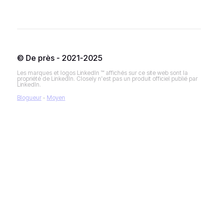
© De près - 2021-2025
Les marques et logos LinkedIn ™ affichés sur ce site web sont la
propriété de LinkedIn. Closely n'est pas un produit officiel publié par
LinkedIn.
Blogueur
-
Moyen