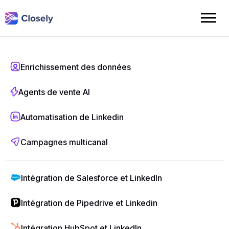
Intégration de
Enrichissement des données
Agents de vente AI
GoHighLevel
et
Automatisation de Linkedin
LinkedIn par
Campagnes multicanal
Closely
Intégration de Salesforce et LinkedIn
Intégrez un système d'automatisation LinkedIn
Intégration de Pipedrive et Linkedin
entièrement personnalisé
dans votre tableau
de bord GoHighLevel. Capturez des
Intégration HubSpot et LinkedIn