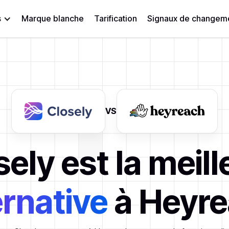
s
Marque blanche
Tarification
Signaux de changeme
VS
sely est la meill
ernative
à Heyr