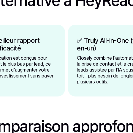
lternative à HeyRea
illeur rapport
✅ Truly All-in-One 
ficacité
en-un)
ication est conçue pour
Closely combine l'automat
ût le plus bas par lead, ce
la prise de contact et la c
ermet d'augmenter votre
leads assistée par l'IA so
investissement sans payer
toit - plus besoin de jongl
plusieurs outils.
mparaison approfon