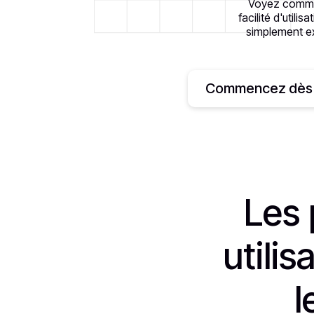
Voyez commen
facilité d'util
simplement ex
Commencez dès 
Les 
utili
l