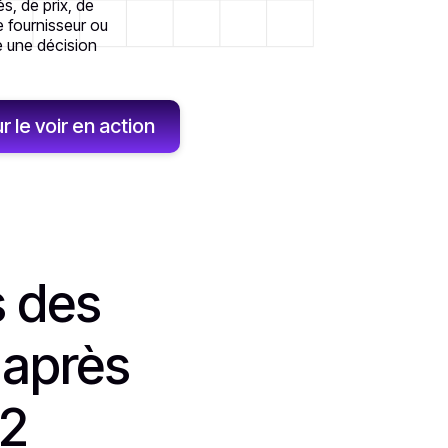
, de prix, de
e fournisseur ou
e une décision
le voir en action
s des
'après
G2