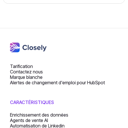
les données par canal de campagne, par personne ou
par variante afin d'affiner la stratégie de sensibilisation.
Grâce aux analyses détaillées des campagnes et aux
balises synchronisées (par exemple, "démo", "positif")
qui circulent dans
Pipedrive
, vous pouvez automatiser la
progression à travers les étapes, les suivis, le scoring et
l'automatisation de l'entonnoir, le tout visible dans le
tableau de bord CRM en temps réel.
Tarification
Contactez nous
Marque blanche
Alertes de changement d'emploi pour HubSpot
CARACTÉRISTIQUES
Enrichissement des données
Agents de vente AI
Automatisation de Linkedin