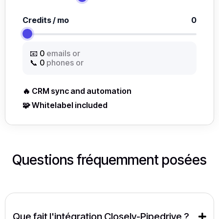
Credits / mo
0
📧
0
emails or
📞
0
phones or
🔥 CRM sync and automation
🧩 Whitelabel included
Questions fréquemment posées
Que fait l'intégration Closely-Pipedrive ?