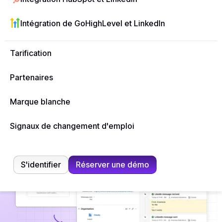
synchronisez des
messages
et suivez chaque
interaction
sur LinkedIn automatiquement.
Intégration de GoHighLevel et LinkedIn
Démarrer l'essai gratuit
Aucune carte de crédit n'est requise
Tarification
Partenaires
Marque blanche
Signaux de changement d'emploi
S'identifier
Réserver une démo