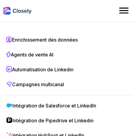
Intégration de
Enrichissement des données
Agents de vente AI
Pipedrive
et
Automatisation de Linkedin
LinkedIn par
Campagnes multicanal
Closely
Intégration de Salesforce et LinkedIn
Intégrez un système d'automatisation LinkedIn
Intégration de Pipedrive et Linkedin
directement dans votre tableau de bord
Pipedrive
. Capturez des
prospects
,
Intégration HubSpot et LinkedIn