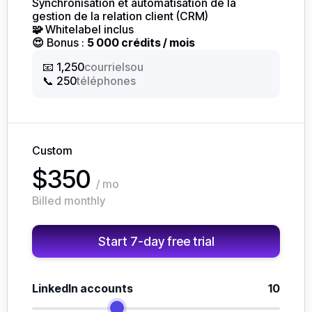
Synchronisation et automatisation de la
gestion de la relation client (CRM)
🧩
Whitelabel inclus
😍
Bonus :
5 000 crédits / mois
ou
📧 1,250
courriels
📞 250
téléphones
Custom
$350
/ mo
Billed monthly
Start 7-day free trial
LinkedIn accounts
10