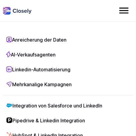
Anreicherung der Daten
Wie man Leads aus
AI-Verkaufsagenten
LinkedIn Posts
Linkedin-Automatisierung
exportiert und
Mehrkanalige Kampagnen
qualifiziert
Integration von Salesforce und LinkedIn
Pipedrive & Linkedin Integration
HubSpot & LinkedIn Integration